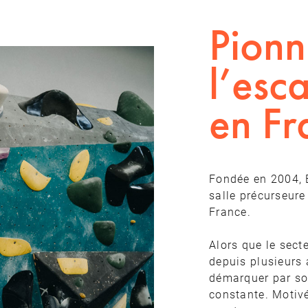
Pionn
l’esc
en Fr
Fondée en 2004,
salle précurseure
France.
Alors que le sect
depuis plusieurs 
démarquer par son
constante. Motivé